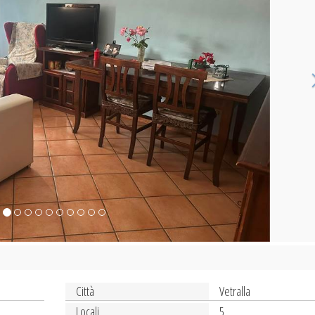
Città
Vetralla
Locali
5