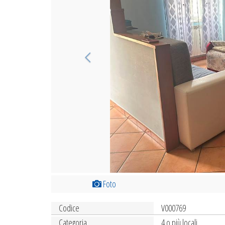
Foto
Codice
V000769
Categoria
4 o più locali